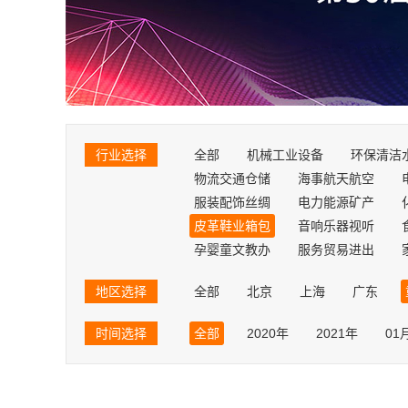
行业选择
全部
机械工业设备
环保清洁
物流交通仓储
海事航天航空
服装配饰丝绸
电力能源矿产
皮革鞋业箱包
音响乐器视听
孕婴童文教办
服务贸易进出
地区选择
全部
北京
上海
广东
山东
黑龙江
湖北
吉林
时间选择
全部
2020年
2021年
01
台湾
香港
澳门