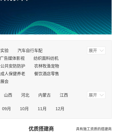
表实验
汽车自行车配
展开
广告媒体影视
纺织面料纺机
公共安防防护
农林牧渔宠物
成人保健养老
餐饮酒店零售
合展会
山西
河北
内蒙古
江西
展开
甘肃
青海
宁夏
新疆
09月
10月
11月
12月
优质搭建商
具有施工资质的搭建商