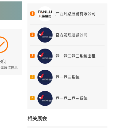
1
广西凡路展览有限公司
2
官方发现展览公司
3
登一登二登三系统出租
认预订
具体展位信息
4
登一登三系统
5
登一登二登三系统
相关展会