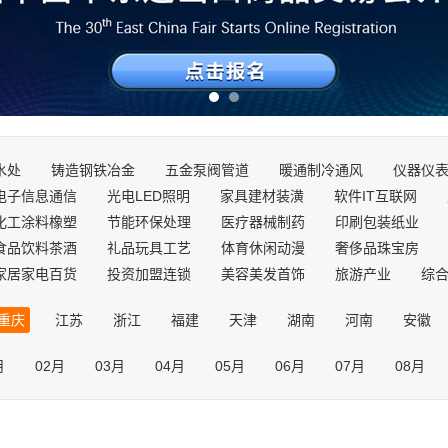
水处
铸造钢铁冶金
五金泵阀管道
暖通制冷通风
仪器仪
电子信息通信
光电LED照明
家具建材装潢
软件IT互联网
化工涂料橡塑
节能环保处理
医疗器械制药
印刷包装纸业
食品饮料茶酒
礼品玩具工艺
体育休闲动漫
奢侈品珠宝房
家居家电百货
投资加盟连锁
美容美发首饰
旅游产业
综
重庆
江苏
浙江
福建
天津
湖南
河南
安徽
辽宁
广西
海南
四川
贵州
云南
西藏
陕西
月
02月
03月
04月
05月
06月
07月
08月