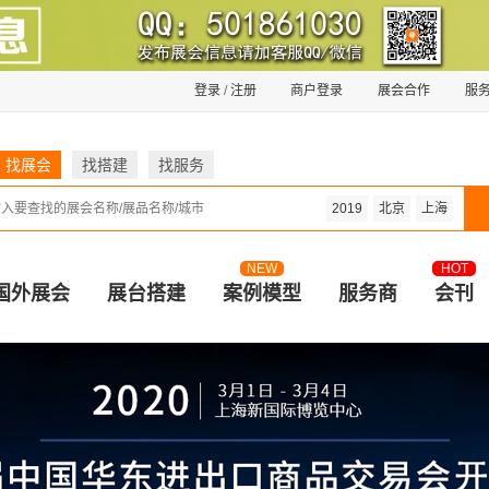
登录
/
注册
商户登录
展会合作
服
找展会
找搭建
找服务
2019
北京
上海
NEW
HOT
国外展会
展台搭建
案例模型
服务商
会刊