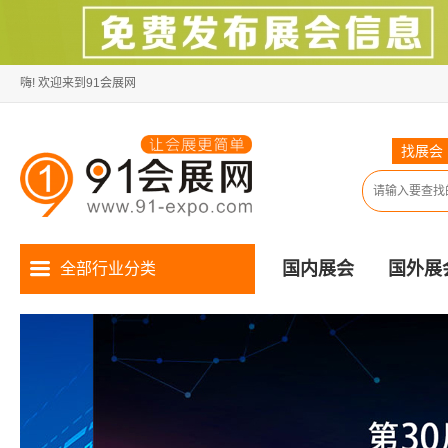
嗨! 欢迎来到91会展网
找展会
国内展会
国外展
全部行业分类