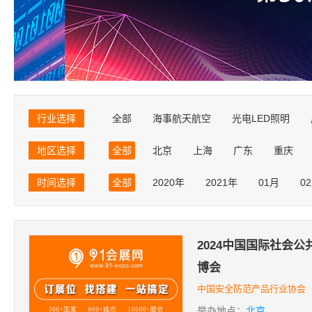
行业选择
全部
海事航天航空
光电LED照明
音响乐器视听
礼品玩具工艺
体育休闲
地区选择
全部
北京
上海
广东
重庆
投资加盟连锁
美容美发首饰
旅游产业
山东
黑龙江
湖北
吉林
辽宁
时间选择
全部
2020年
2021年
01月
0
台湾
香港
澳门
2024中国国际社会公
博会
中国安全防范产品行业协会
举办地点：
北京