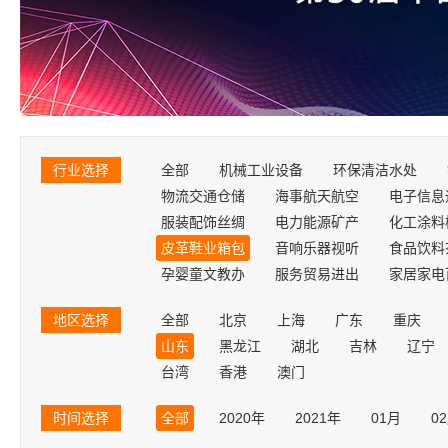
行业选择
全部
机械工业设备
环保清洁水处
物流交通仓储
海事航天航空
电子信息
服装配饰丝绸
电力能源矿产
化工涂料
皮革鞋业箱包
音响乐器视听
食品饮料
孕婴童文教办
服务贸易进出
家居家电
地区选择
全部
北京
上海
广东
重庆
山东
黑龙江
湖北
吉林
辽宁
台湾
香港
澳门
时间选择
全部
2020年
2021年
01月
0