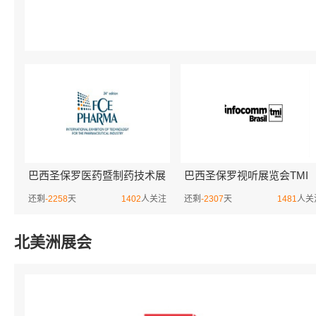
巴西圣保罗医药暨制药技术展
巴西圣保罗视听展览会TMI
览会FCE Pharma
Brazil
还剩
-2258
天
1402
人关注
还剩
-2307
天
1481
人关
北美洲展会