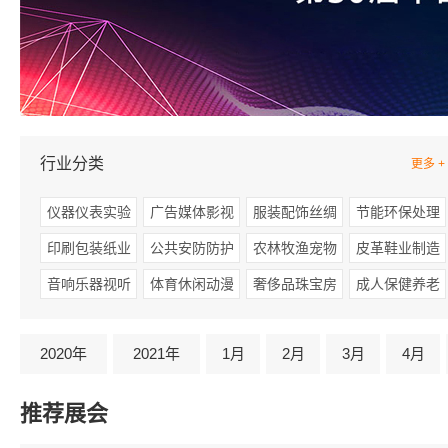
行业分类
更多 +
仪器仪表实验
广告媒体影视
服装配饰丝绸
节能环保处理
印刷包装纸业
公共安防防护
农林牧渔宠物
皮革鞋业制造
音响乐器视听
体育休闲动漫
奢侈品珠宝房
成人保健养老
2020年
2021年
1月
2月
3月
4月
推荐展会