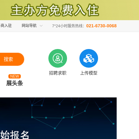
021-6730-0068
务商入驻
网站导航
7*24小时服务热线：
搜索
招聘求职
上传模型
NEW
展头条