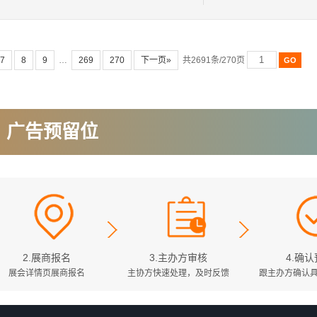
7
8
9
…
269
270
下一页»
共2691条/270页
广告预留位
2.展商报名
3.主办方审核
4.确
展会详情页展商报名
主协方快速处理，及时反馈
跟主办方确认