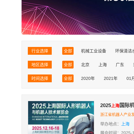
行业选择
全部
机械工业设备
环保清洁
物流交通仓储
海事航天航空
地区选择
全部
北京
上海
广东
服装配饰丝绸
电力能源矿产
山东
黑龙江
湖北
吉林
皮革鞋业箱包
音响乐器视听
时间选择
全部
2020年
2021年
01
台湾
香港
澳门
孕婴童文教办
服务贸易进出
2025
国际
上海
浙江省机器人产业
举办地点：
上海
展会时间：2025-12-