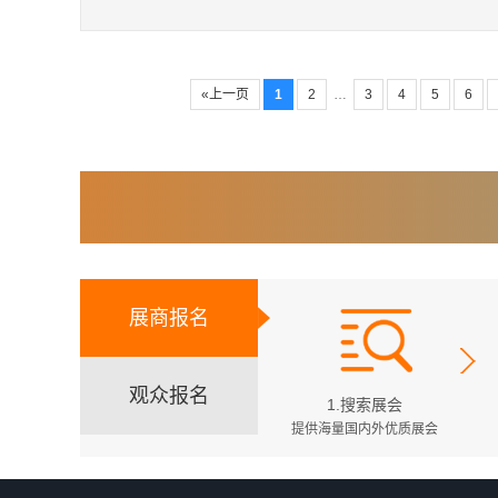
«上一页
1
2
…
3
4
5
6
展商报名
观众报名
1.搜索展会
提供海量国内外优质展会