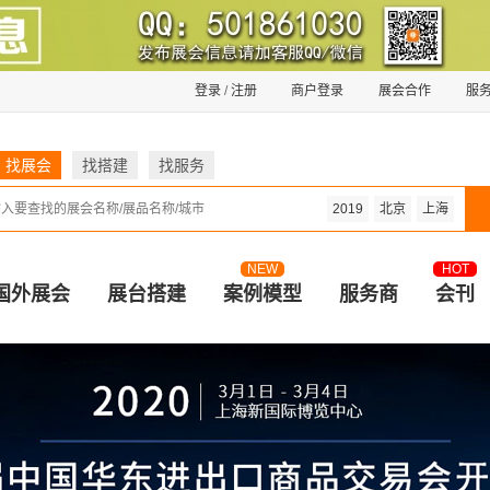
登录
/
注册
商户登录
展会合作
服
找展会
找搭建
找服务
2019
北京
上海
NEW
HOT
国外展会
展台搭建
案例模型
服务商
会刊