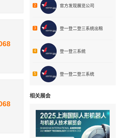
2
官方发现展览公司
3
登一登二登三系统出租
068
4
登一登三系统
5
登一登二登三系统
相关展会
068