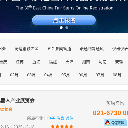
水处
铸造钢铁冶金
五金泵阀管道
暖通制冷通风
仪器仪
电子信息通信
光电LED照明
家具建材装潢
软件IT互联网
重庆
江苏
浙江
福建
天津
湖南
河南
安徽
化工涂料橡塑
节能环保处理
医疗器械制药
印刷包装纸业
辽宁
广西
海南
四川
贵州
云南
西藏
陕西
食品饮料茶酒
礼品玩具工艺
体育休闲动漫
奢侈品珠宝房
月
02月
03月
04月
05月
06月
07月
08月
家居家电百货
投资加盟连锁
美容美发首饰
旅游产业
综
机器人产业展览会
预约咨询
发展协会
021-6730 0
所属行业：
电子 信息 通信
16 ~ 2025-12-18