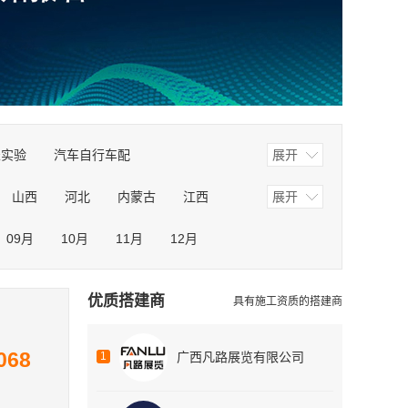
表实验
汽车自行车配
展开
广告媒体影视
纺织面料纺机
山西
河北
内蒙古
江西
展开
公共安防防护
农林牧渔宠物
甘肃
青海
宁夏
新疆
成人保健养老
餐饮酒店零售
09月
10月
11月
12月
合展会
优质搭建商
具有施工资质的搭建商
068
1
广西凡路展览有限公司