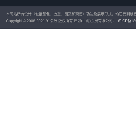
本网站所有设计（包括颜色、造型、图案和观感）功能及展示形式，均已受到版
Copyright © 2008-2021 91会展 版权所有 世歌(上海)会展有限公司：
沪ICP备180