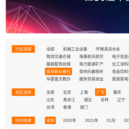
行业选择
全部
机械工业设备
环保清洁水处
物流交通仓储
海事航天航空
电子信息
服装配饰丝绸
电力能源矿产
化工涂料
皮革鞋业箱包
音响乐器视听
食品饮料
孕婴童文教办
服务贸易进出
家居家电
地区选择
全部
北京
上海
广东
重庆
山东
黑龙江
湖北
吉林
辽宁
台湾
香港
澳门
时间选择
全部
2020年
2021年
01月
0