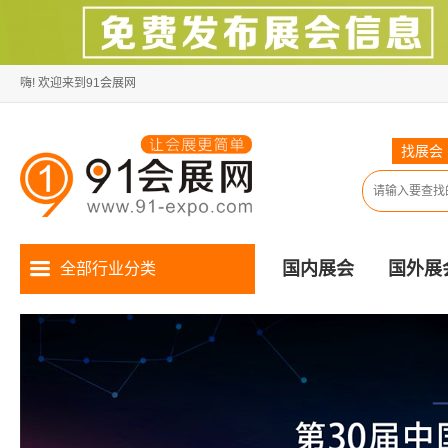
嗨! 欢迎来到91会展网
找展会
国内展会
国外展
全部行业分类