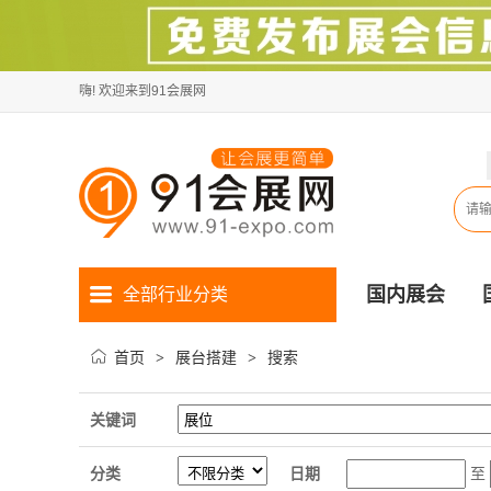
嗨! 欢迎来到91会展网
国内展会
全部行业分类
首页
展台搭建
搜索
>
>
关键词
分类
日期
至