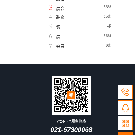
3
56条
展会
4
15条
装修
5
15条
装
6
56条
展
7
9条
会展
7*24小时服务热线
021-67300068