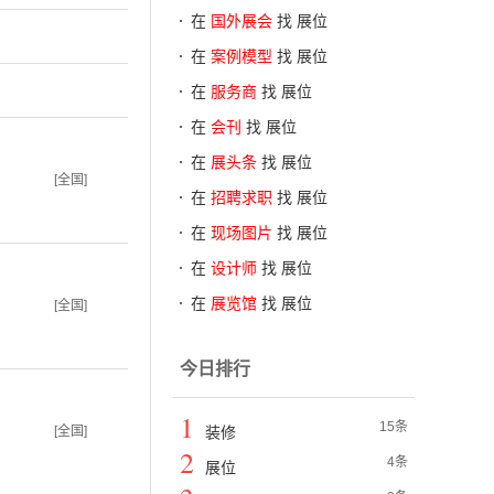
在
国外展会
找 展位
在
案例模型
找 展位
在
服务商
找 展位
在
会刊
找 展位
在
展头条
找 展位
[全国]
在
招聘求职
找 展位
在
现场图片
找 展位
在
设计师
找 展位
在
展览馆
找 展位
[全国]
今日排行
1
15条
[全国]
装修
2
4条
展位