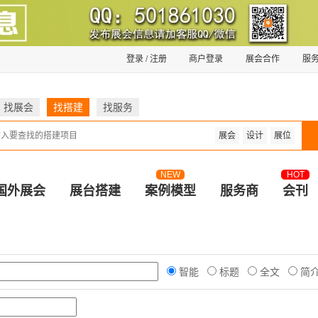
登录
/
注册
商户登录
展会合作
服
找展会
找搭建
找服务
展会
设计
展位
NEW
HOT
国外展会
展台搭建
案例模型
服务商
会刊
智能
标题
全文
简