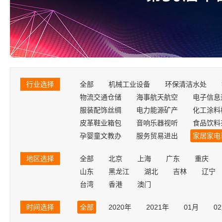
行业选择
全部
机械工业设备
环保清洁水处
物流交通仓储
海事航天航空
电子信息
服装配饰丝绸
电力能源矿产
化工涂料
皮革鞋业箱包
音响乐器视听
食品饮料
孕婴童文教办
服务贸易进出
家居家电
地区选择
全部
北京
上海
广东
重庆
山东
黑龙江
湖北
吉林
辽宁
台湾
香港
澳门
时间选择
全部
2020年
2021年
01月
0