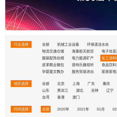
行业选择
全部
机械工业设备
环保清洁水处
物流交通仓储
海事航天航空
电子信息
服装配饰丝绸
电力能源矿产
化工涂料
皮革鞋业箱包
音响乐器视听
食品饮料
孕婴童文教办
服务贸易进出
家居家电
地区选择
全部
北京
上海
广东
重庆
山东
黑龙江
湖北
吉林
辽宁
台湾
香港
澳门
时间选择
全部
2020年
2021年
01月
0