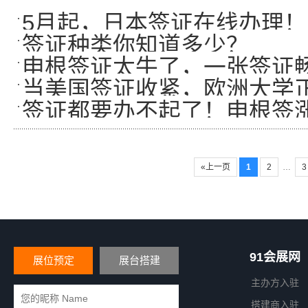
5月起，日本签证在线办理！
签证种类你知道多少？
申根签证太牛了，一张签证畅
当美国签证收紧，欧洲大学
签证都要办不起了！申根签涨
——
«上一页
1
2
…
91会展网
展位预定
展台搭建
主办方入驻
搭建商入驻