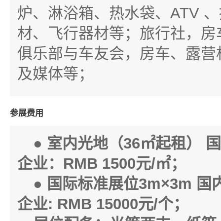
炉、淋浴箱、热水袋、ATV 
材、飞行器材等；旅行社，房
俱乐部与车友会，房车、露营
及媒体等；
参展费用
●
室内光地（
36
㎡起租）
国
企业：
RMB 1500
元
/
㎡；
●
国际标准展位
3m×3m
国
企业
: RMB 15000
元
/
个；