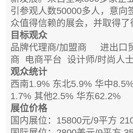
引参观人数
50000
多人，意向
众值得信赖的展会，并取得了
目标观众
品牌代理商
/
加盟商 进出口
商 电商平台 设计师
/
时尚人
观众统计
西南
1.9%
东北
5.9%
华中
8.5
1.7%
其他
2.5%
华东
62.2%
展位价格
国内展位：
15800
元
/9
平方
21
国际展位：
2800
美元
/9
平方
3