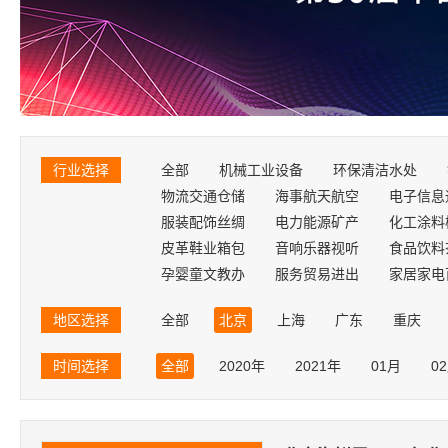
行业选择
全部
机械工业设备
环保清洁水处
物流交通仓储
海事航天航空
电子信息
服装配饰丝绸
电力能源矿产
化工涂料
皮革鞋业箱包
音响乐器视听
食品饮料
孕婴童文教办
服务贸易进出
家居家电
地区选择
全部
北京
上海
广东
重庆
山东
黑龙江
湖北
吉林
辽宁
时间选择
全部
2020年
2021年
01月
0
台湾
香港
澳门