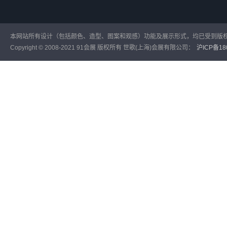
本网站所有设计（包括颜色、造型、图案和观感）功能及展示形式，均已受到版
Copyright © 2008-2021 91会展 版权所有 世歌(上海)会展有限公司：
沪ICP备180