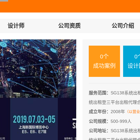
设计师
公司资质
公司介绍
0个
0
成功案例
设计
服务范围：
SG138系统出
统出租登三平台出租代理
成立年份：
2008年
（以营业
公司规模：
500-999人
06-09 11:34
公司地址：
SG138系统出
02-02 14:13