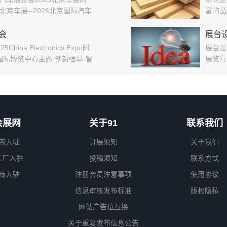
6北京车展--2026北京国际汽车
富的品
是原始
会
展台
na Electronics Expo时
展台设
海新国际博览中心主题:创新强基·智
展览行
分缺乏
创新理
会展网
关于91
联系我们
商入驻
订展须知
关于我们
工厂入驻
投稿须知
联系方式
商入驻
注册会员注意事项
使用协议
信息审核发布标准
版权隐私
网站广告位互换
关于重复发布信息公告