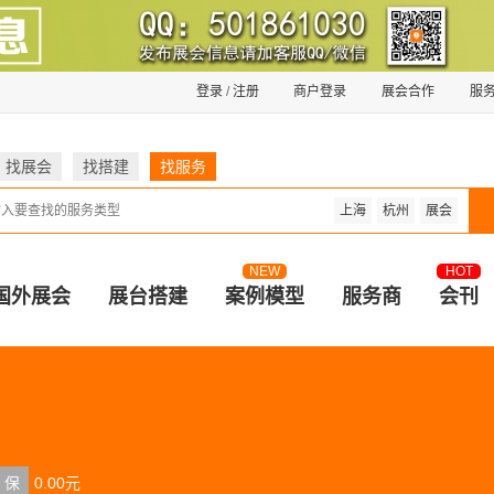
登录
/
注册
商户登录
展会合作
服
找展会
找搭建
找服务
上海
杭州
展会
NEW
HOT
国外展会
展台搭建
案例模型
服务商
会刊
保
0.00元