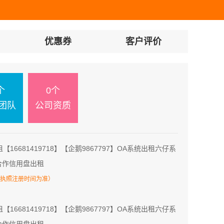
优惠券
客户评价
个
0个
团队
公司资质
租【16681419718】【企鹅9867797】OA系统出租六仔系
合作信用盘出租
执照注册时间为准）
租【16681419718】【企鹅9867797】OA系统出租六仔系