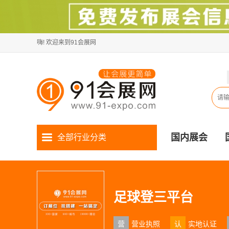
嗨! 欢迎来到91会展网
国内展会
全部行业分类
足球登三平台
营
营业执照
认
实地认证